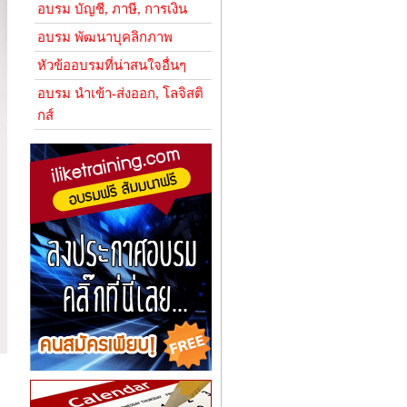
อบรม บัญชี, ภาษี, การเงิน
อบรม พัฒนาบุคลิกภาพ
หัวข้ออบรมที่น่าสนใจอื่นๆ
อบรม นำเข้า-ส่งออก, โลจิสติ
กส์