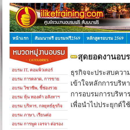
หน้าแรก
สัมมนาฟรี อบรมฟรี2569
หลักสูตรอบรม 2569
สุดยอดงานอบร
อบรม IT, คอมพิวเตอร์
ธุรกิจจะประสบความส
อบรม การตลาด, การขาย
เข้าใจหลักการบริห
อบรม วิชาชีพ, ชี้ช่องรวย
การอบรมการบริหารจ
อบรม หุ้น ทองคำ อสังหาฯ
เพื่อนำไปประยุกต์ใช้
อบรม บริหาร, กลยุทธ์ธุรกิจ
อบรม ภาษา, เรียนต่อ
อบรม การพูด เจรจา ต่อรอง