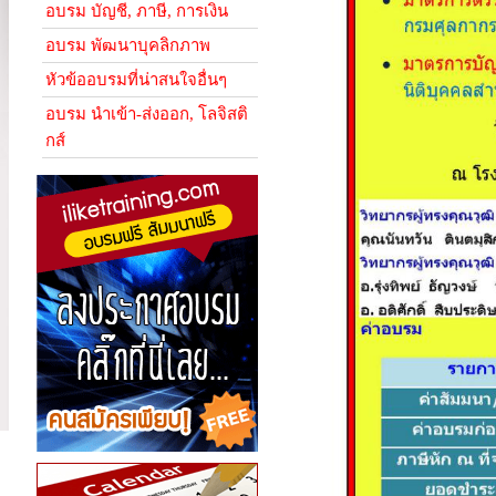
อบรม บัญชี, ภาษี, การเงิน
อบรม พัฒนาบุคลิกภาพ
หัวข้ออบรมที่น่าสนใจอื่นๆ
อบรม นำเข้า-ส่งออก, โลจิสติ
กส์