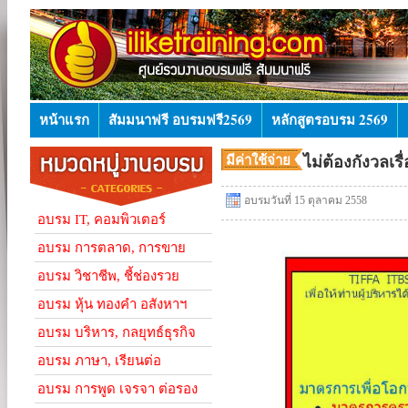
หน้าแรก
สัมมนาฟรี อบรมฟรี2569
หลักสูตรอบรม 2569
มีค่าใช้จ่าย
ไม่ต้องกังวลเรื
อบรมวันที่ 15 ตุลาคม 2558
อบรม IT, คอมพิวเตอร์
อบรม การตลาด, การขาย
อบรม วิชาชีพ, ชี้ช่องรวย
อบรม หุ้น ทองคำ อสังหาฯ
อบรม บริหาร, กลยุทธ์ธุรกิจ
อบรม ภาษา, เรียนต่อ
อบรม การพูด เจรจา ต่อรอง