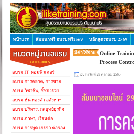
หน้าแรก
สัมมนาฟรี อบรมฟรี2569
หลักสูตรอบรม 2569
มีค่าใช้จ่าย
Online Trainin
Process Contr
อบรม IT, คอมพิวเตอร์
อบรมวันที่ 29 ตุลาคม 2565
อบรม การตลาด, การขาย
อบรม วิชาชีพ, ชี้ช่องรวย
อบรม หุ้น ทองคำ อสังหาฯ
อบรม บริหาร, กลยุทธ์ธุรกิจ
อบรม ภาษา, เรียนต่อ
อบรม การพูด เจรจา ต่อรอง