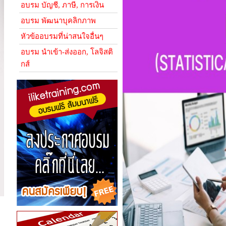
อบรม บัญชี, ภาษี, การเงิน
อบรม พัฒนาบุคลิกภาพ
หัวข้ออบรมที่น่าสนใจอื่นๆ
อบรม นำเข้า-ส่งออก, โลจิสติ
กส์