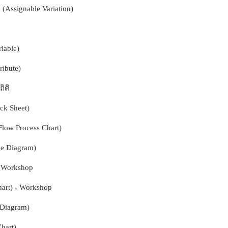
(Assignable Variation)
able)
ibute)
ิติ
 Sheet)
ow Process Chart)
e Diagram)
 Workshop
rt) - Workshop
Diagram)
hart)