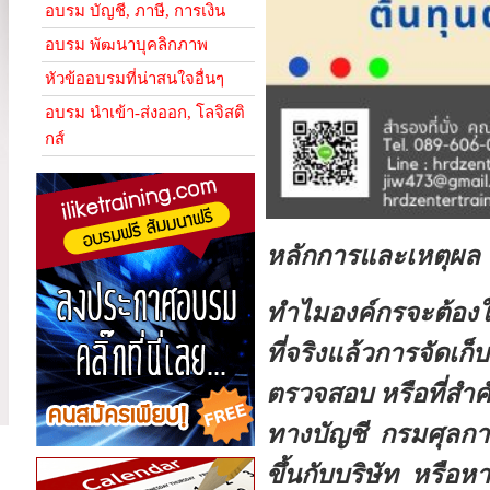
อบรม บัญชี, ภาษี, การเงิน
อบรม พัฒนาบุคลิกภาพ
หัวข้ออบรมที่น่าสนใจอื่นๆ
อบรม นำเข้า-ส่งออก, โลจิสติ
กส์
หลักการและเหตุผล
ทำไมองค์กรจะต้องใ
ที่จริงแล้วการจัดเก
ตรวจสอบ หรือที่สำ
ทางบัญชี กรมศุลกา
ขึ้นกับบริษัท หรือ