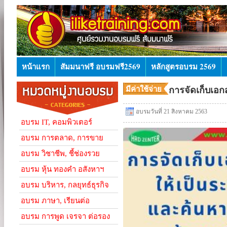
หน้าแรก
สัมมนาฟรี อบรมฟรี2569
หลักสูตรอบรม 2569
มีค่าใช้จ่าย
การจัดเก็บเอก
อบรมวันที่ 21 สิงหาคม 2563
อบรม IT, คอมพิวเตอร์
อบรม การตลาด, การขาย
อบรม วิชาชีพ, ชี้ช่องรวย
อบรม หุ้น ทองคำ อสังหาฯ
อบรม บริหาร, กลยุทธ์ธุรกิจ
อบรม ภาษา, เรียนต่อ
อบรม การพูด เจรจา ต่อรอง