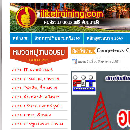
หน้าแรก
สัมมนาฟรี อบรมฟรี2569
หลักสูตรอบรม 2569
Competency C
มีค่าใช้จ่าย
อบรมวันที่ 06 สิงหาคม 2568
อบรม IT, คอมพิวเตอร์
อบรม การตลาด, การขาย
อบรม วิชาชีพ, ชี้ช่องรวย
อบรม หุ้น ทองคำ อสังหาฯ
อบรม บริหาร, กลยุทธ์ธุรกิจ
อบรม ภาษา, เรียนต่อ
อบรม การพูด เจรจา ต่อรอง